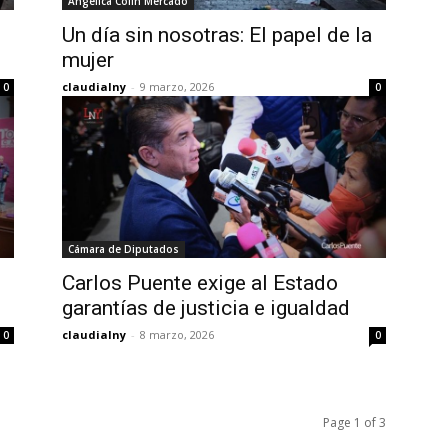
Angélica Colin Mercado
Un día sin nosotras: El papel de la
mujer
claudialny
-
9 marzo, 2026
0
0
Cámara de Diputados
Carlos Puente exige al Estado
garantías de justicia e igualdad
claudialny
-
8 marzo, 2026
0
0
Page 1 of 3