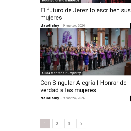
Rodrigo Ureño Bañuelos
El futuro de Jerez lo escriben sus
mujeres
claudialny
-
9 marzo, 2026
Gilda Montaño Humphrey
Con Singular Alegría | Honrar de
verdad a las mujeres
claudialny
-
9 marzo, 2026
1
2
3