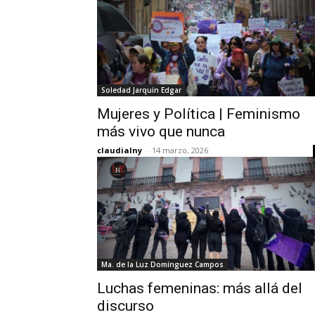
Soledad Jarquín Edgar
Mujeres y Política | Feminismo
más vivo que nunca
claudialny
-
14 marzo, 2026
Ma. de la Luz Domínguez Campos
Luchas femeninas: más allá del
discurso