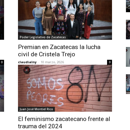
Poder Legislativo de Zacatecas
Premian en Zacatecas la lucha
civil de Cristela Trejo
claudialny
-
10 marzo, 2026
0
0
Juan José Montiel Rico
El feminismo zacatecano frente al
trauma del 2024