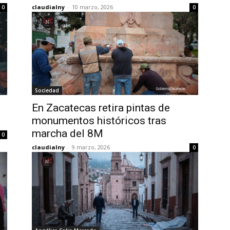
claudialny
-
10 marzo, 2026
0
0
Sociedad
En Zacatecas retira pintas de
monumentos históricos tras
marcha del 8M
0
claudialny
-
9 marzo, 2026
0