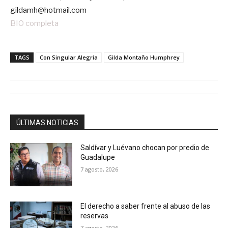
gildamh@hotmail.com
BIO completa
TAGS
Con Singular Alegría
Gilda Montaño Humphrey
ÚLTIMAS NOTICIAS
Saldívar y Luévano chocan por predio de
Guadalupe
7 agosto, 2026
El derecho a saber frente al abuso de las
reservas
7 agosto, 2026