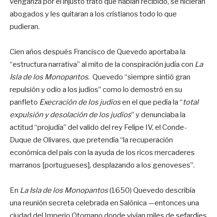
venganza por el injusto trato que habían recibido, se hicieran
abogados y les quitaran a los cristianos todo lo que
pudieran.
Cien años después Francisco de Quevedo aportaba la
“estructura narrativa” al mito de la conspiración judía con
La
Isla de los Monopantos
. ​ Quevedo “siempre sintió gran
repulsión y odio a los judíos” como lo demostró en su
panfleto
Execración de los judíos
en el que pedía la “
total
expulsión y desolación de los judíos
” y denunciaba la
actitud “projudía” del valido del rey Felipe IV, el Conde-
Duque de Olivares, que pretendía “la recuperación
económica del país con la ayuda de los ricos mercaderes
marranos [portugueses], desplazando a los genoveses”.
En
La Isla de los Monopantos
(1650) Quevedo describía
una reunión secreta celebrada en Salónica —entonces una
ciudad del Imperio Otomano donde vivían miles de sefardíes