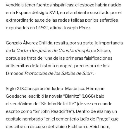
vendría a tener fuentes hispánicas; el esbozo habría nacido
en la España del siglo XVII, en el ambiente suscitado por el
extraordinario auge de las redes tejidas por los sefardíes
expulsados en 1492”, afirma Joseph Pérez.
Gonzalo Álvarez Chillida, resalta, por su parte, la importancia
de la
Carta a los judíos de Constantinopla
de Silíceo,
porque se trata de “una de las primeras falsificaciones
antisemitas de la historia europea, precursora de los
famosos
Protocolos de los Sabios de Sión
“.
Siglo XIX.Conspiración Judeo-Masónica. Hermann
Goedsche, escribió la novela “Biarritz” (1868) bajo
el seudónimo de “Sir John Retcliffe” (de vez en cuando
escrito como “Sir John Readcliffe”). Dentro de ella hay un
capítulo nombrado “en el cementerio judío de Praga” que
describe un discurso del rabino Eichhorn o Reichhorn,