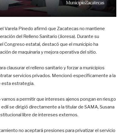
uel Varela Pinedo afirmó que Zacatecas no mantiene
ración del Relleno Sanitario (Jioresa). Durante su
del Congreso estatal, destacó que el municipio ha
ción de maquinaria y mejora operativa del sitio.
a clausurar el relleno sanitario y forzar a municipios
ratar servicios privados. Mencionó específicamente a la
 esta estrategia.
 vamos a permitir que intereses ajenos pongan en riesgo
l edil se dirigió directamente a la titular de SAMA, Susana
titucional libre de intereses externos.
tamiento no aceptará presiones para privatizar el servicio