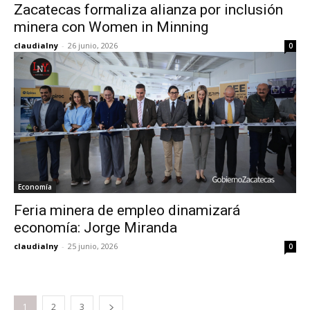
Zacatecas formaliza alianza por inclusión
minera con Women in Minning
claudialny
-
26 junio, 2026
0
Economía
Feria minera de empleo dinamizará
economía: Jorge Miranda
claudialny
-
25 junio, 2026
0
1
2
3