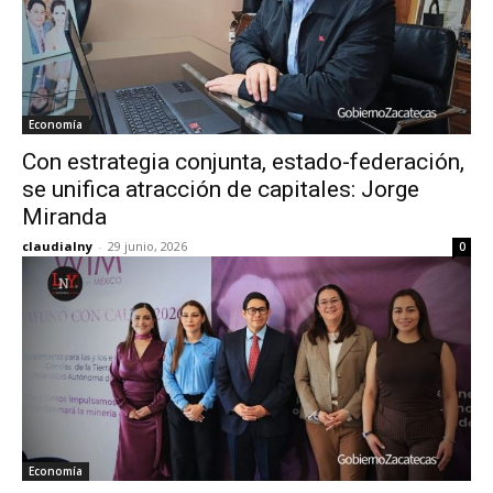
Economía
Con estrategia conjunta, estado-federación,
se unifica atracción de capitales: Jorge
Miranda
claudialny
-
29 junio, 2026
0
Economía