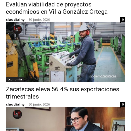
Evalúan viabilidad de proyectos
económicos en Villa González Ortega
claudialny
-
30 junio, 2026
0
Economía
Zacatecas eleva 56.4% sus exportaciones
trimestrales
claudialny
-
30 junio, 2026
0