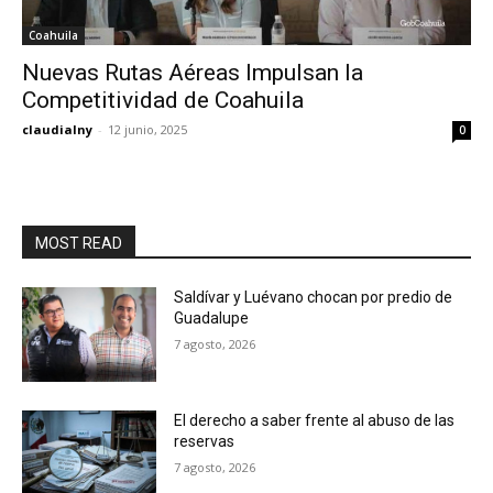
Coahuila
Nuevas Rutas Aéreas Impulsan la
Competitividad de Coahuila
claudialny
-
12 junio, 2025
0
MOST READ
Saldívar y Luévano chocan por predio de
Guadalupe
7 agosto, 2026
El derecho a saber frente al abuso de las
reservas
7 agosto, 2026