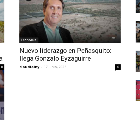
Economía
Nuevo liderazgo en Peñasquito:
a
llega Gonzalo Eyzaguirre
claudialny
-
17 junio, 2025
0
0