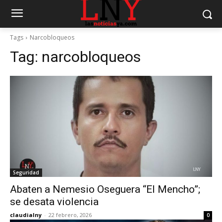
Tags
Narcobloqueos
Tag:
narcobloqueos
Seguridad
Abaten a Nemesio Oseguera “El Mencho”;
se desata violencia
claudialny
-
22 febrero, 2026
0