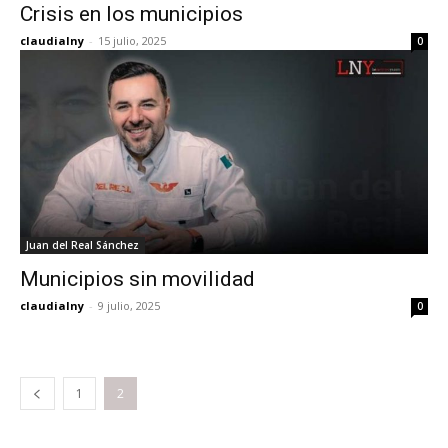
Crisis en los municipios
claudialny
-
15 julio, 2025
0
Juan del Real Sánchez
Municipios sin movilidad
claudialny
-
9 julio, 2025
0
1
2