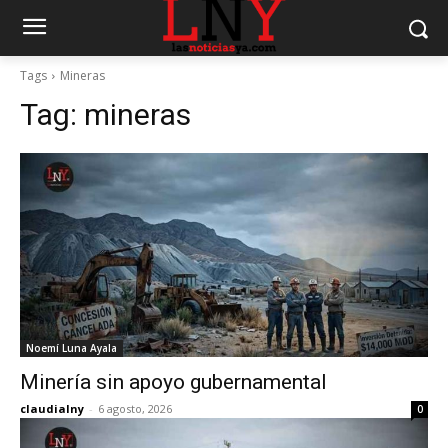
Tags
Mineras
Tag:
mineras
Noemí Luna Ayala
Minería sin apoyo gubernamental
claudialny
-
6 agosto, 2026
0