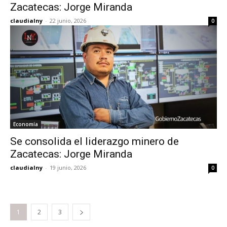
Zacatecas: Jorge Miranda
claudialny
-
22 junio, 2026
0
Economía
Se consolida el liderazgo minero de
Zacatecas: Jorge Miranda
claudialny
-
19 junio, 2026
0
1
2
3