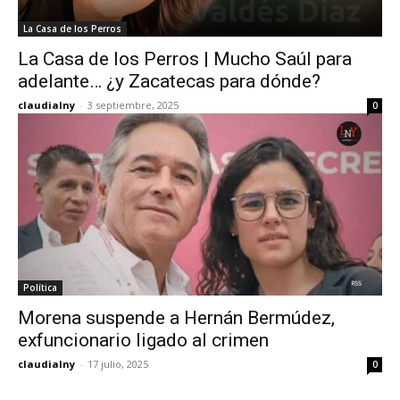
La Casa de los Perros
La Casa de los Perros | Mucho Saúl para
adelante… ¿y Zacatecas para dónde?
claudialny
-
3 septiembre, 2025
0
Política
Morena suspende a Hernán Bermúdez,
exfuncionario ligado al crimen
claudialny
-
17 julio, 2025
0