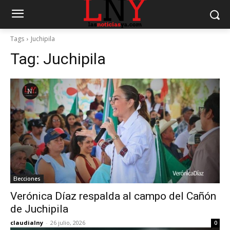
Tags
Juchipila
Tag:
Juchipila
Elecciones
Verónica Díaz respalda al campo del Cañón
de Juchipila
claudialny
-
26 julio, 2026
0