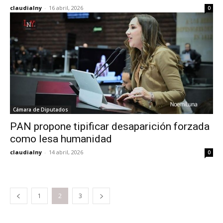
claudialny
-
16 abril, 2026
0
Cámara de Diputados
PAN propone tipificar desaparición forzada
como lesa humanidad
claudialny
-
14 abril, 2026
0
1
2
3