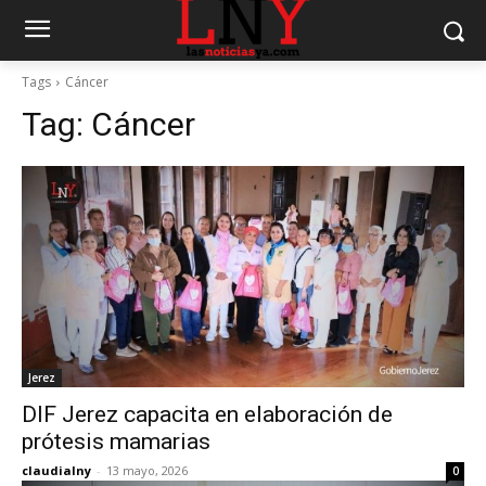
Tags
Cáncer
Tag:
Cáncer
Jerez
DIF Jerez capacita en elaboración de
prótesis mamarias
claudialny
-
13 mayo, 2026
0