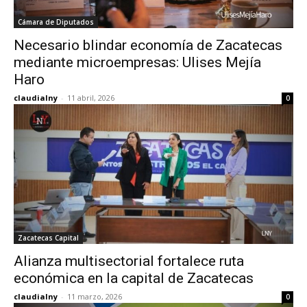
Cámara de Diputados
Necesario blindar economía de Zacatecas
mediante microempresas: Ulises Mejía
Haro
claudialny
-
11 abril, 2026
0
Zacatecas Capital
Alianza multisectorial fortalece ruta
económica en la capital de Zacatecas
claudialny
-
11 marzo, 2026
0