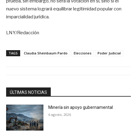
prueba, sin embargo, no será la votación en sí, sino si el
nuevo sistema logrará equilibrar legitimidad popular con
imparcialidad jurídica.
LNY/Redacción
TAGS
Claudia Sheinbaum Pardo
Elecciones
Poder Judicial
ÚLTIMAS NOTICIAS
Minería sin apoyo gubernamental
6 agosto, 2026