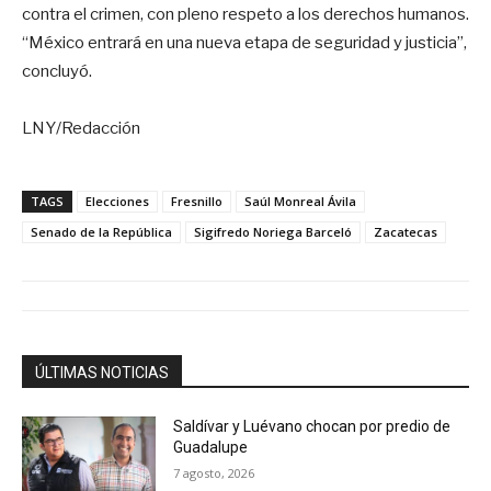
contra el crimen, con pleno respeto a los derechos humanos.
“México entrará en una nueva etapa de seguridad y justicia”,
concluyó.
LNY/Redacción
TAGS
Elecciones
Fresnillo
Saúl Monreal Ávila
Senado de la República
Sigifredo Noriega Barceló
Zacatecas
ÚLTIMAS NOTICIAS
Saldívar y Luévano chocan por predio de
Guadalupe
7 agosto, 2026