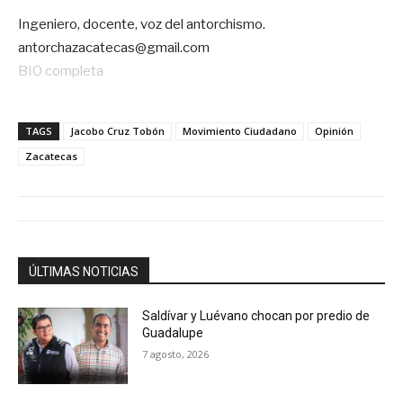
Ingeniero, docente, voz del antorchismo.
antorchazacatecas@gmail.com
BIO completa
TAGS
Jacobo Cruz Tobón
Movimiento Ciudadano
Opinión
Zacatecas
ÚLTIMAS NOTICIAS
Saldívar y Luévano chocan por predio de
Guadalupe
7 agosto, 2026