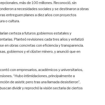
cepcionales, más de 100 millones. Reconoció, sin
ndieron a necesidades sociales y se destinaron a obras
eras entreguen planes a diez años con proyectos
ra o cultura.
rían certeza a futuros gobiernos estatales y
ntarias. Planteó revisiones cada tres años y enfatizó
se en obras concretas con eficiencia y transparencia.
esas, gobiernos y el clúster minero, y anunció que en
 contó con empresarios, académicos y universitarios,
resiones. “Hubo intimidaciones, principalmente a
nción de asistir, pero tras una llamada desistieron”,
uscan dividir y reprochó la visión sectaria de ciertos