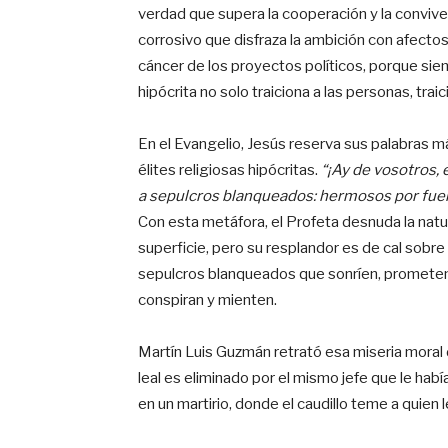
verdad que supera la cooperación y la conviven
corrosivo que disfraza la ambición con afectos f
cáncer de los proyectos políticos, porque si
hipócrita no solo traiciona a las personas, traic
En el Evangelio, Jesús reserva sus palabras m
élites religiosas hipócritas.
“¡Ay de vosotros, 
a sepulcros blanqueados: hermosos por fuer
Con esta metáfora, el Profeta desnuda la natural
superficie, pero su resplandor es de cal sobr
sepulcros blanqueados que sonríen, prometen,
conspiran y mienten.
Martín Luis Guzmán retrató esa miseria moral d
leal es eliminado por el mismo jefe que le habí
en un martirio, donde el caudillo teme a quien le