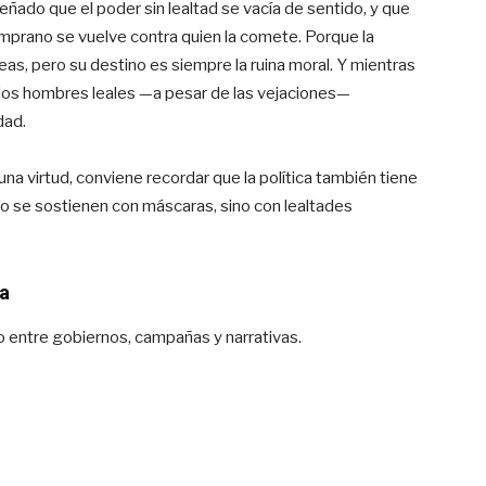
nseñado que el poder sin lealtad se vacía de sentido, y que
temprano se vuelve contra quien la comete. Porque la
s, pero su destino es siempre la ruina moral. Y mientras
los hombres leales —a pesar de las vejaciones—
dad.
na virtud, conviene recordar que la política también tiene
 no se sostienen con máscaras, sino con lealtades
a
o entre gobiernos, campañas y narrativas.