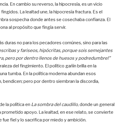
cia. En cambio su reverso, la hipocresía, es un vicio
ingidos. La lealtad une, la hipocresía fractura. Es el
embra sospecha donde antes se cosechaba confianza. El
iona al propósito que fingía servir.
ás duras no para los pecadores comúnes, sino para las
escribas y fariseos, hipócritas, porque sois semejantes
a, pero por dentro llenos de huesos y podredumbre!”
eza del fingimiento. El político gañín brilla en la
e una tumba. En la política moderna abundan esos
 bendicen; pero por dentro siembran la discordia,
e la política en
La sombra del caudillo
, donde un general
a prometido apoyo. La lealtad, en ese relato, se convierte
 fue fiel y lo sacrifica por miedo y ambición.