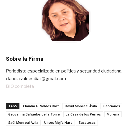
Sobre la Firma
Periodista especializada en política y seguridad ciudadana.
claudia.valdesdiaz@gmail.com
BIO completa
TAGS
Claudia G. Valdés Díaz
David Monreal Ávila
Elecciones
Geovanna Bañuelos de la Torre
La Casa de los Perros
Morena
Saúl Monreal Ávila
Ulises Mejía Haro
Zacatecas