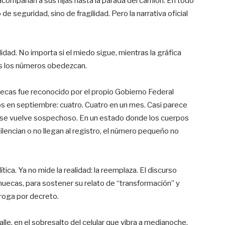
acompañan a sus hijas hasta la parada del camión. En todo
de seguridad, sino de fragilidad. Pero la narrativa oficial
lidad. No importa si el miedo sigue, mientras la gráfica
ras los números obedezcan.
atecas fue reconocido por el propio Gobierno Federal
 en septiembre: cuatro. Cuatro en un mes. Casi parece
o, se vuelve sospechoso. En un estado donde los cuerpos
encian o no llegan al registro, el número pequeño no
tica. Ya no mide la realidad: la reemplaza. El discurso
 huecas, para sostener su relato de “transformación” y
eroga por decreto.
lle, en el sobresalto del celular que vibra a medianoche,