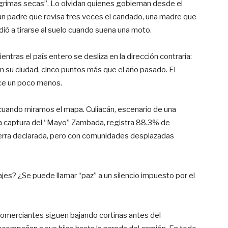
lágrimas secas”. Lo olvidan quienes gobiernan desde el
un padre que revisa tres veces el candado, una madre que
ndió a tirarse al suelo cuando suena una moto.
ntras el país entero se desliza en la dirección contraria:
n su ciudad, cinco puntos más que el año pasado. El
ece un poco menos.
 cuando miramos el mapa. Culiacán, escenario de una
 la captura del “Mayo” Zambada, registra 88.3% de
uerra declarada, pero con comunidades desplazadas
jes? ¿Se puede llamar “paz” a un silencio impuesto por el
s comerciantes siguen bajando cortinas antes del