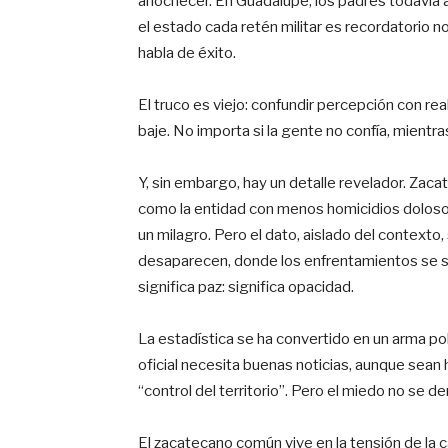
anochecer. En Guadalupe, los padres todavía 
el estado cada retén militar es recordatorio no 
habla de éxito.
El truco es viejo: confundir percepción con rea
baje. No importa si la gente no confía, mient
Y, sin embargo, hay un detalle revelador. Zac
como la entidad con menos homicidios dolosos
un milagro. Pero el dato, aislado del context
desaparecen, donde los enfrentamientos se sil
significa paz: significa opacidad.
La estadística se ha convertido en un arma polí
oficial necesita buenas noticias, aunque sean
“control del territorio”. Pero el miedo no se d
El zacatecano común vive en la tensión de la ca