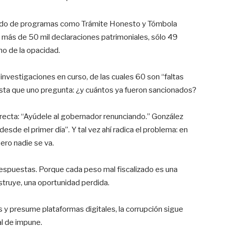
lando de programas como Trámite Honesto y Tómbola
e más de 50 mil declaraciones patrimoniales, sólo 49
no de la opacidad.
nvestigaciones en curso, de las cuales 60 son “faltas
sta que uno pregunta: ¿y cuántos ya fueron sancionados?
irecta: “Ayúdele al gobernador renunciando.” González
sde el primer día”. Y tal vez ahí radica el problema: en
ero nadie se va.
espuestas. Porque cada peso mal fiscalizado es una
struye, una oportunidad perdida.
s y presume plataformas digitales, la corrupción sigue
al de impune.