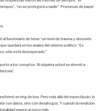
as respuestas fueron las mismas de siempre: “el
tiempos”, “no se protegerá a nadie”. Promesas de papel
es.
 al funcionario de tener “un nivel de trauma y obsesión
que quedará en los anales del cinismo político: “Es
loco, sólo está desesperado.”
porto a los corruptos. Ni siquiera usted se atrevió a
istoria”.
ansformó en ring de box. Pero más allá del espectáculo, lo
ate con datos, sino con desahogos. Y cuando la rendición
ucionalidad muere un poco más.