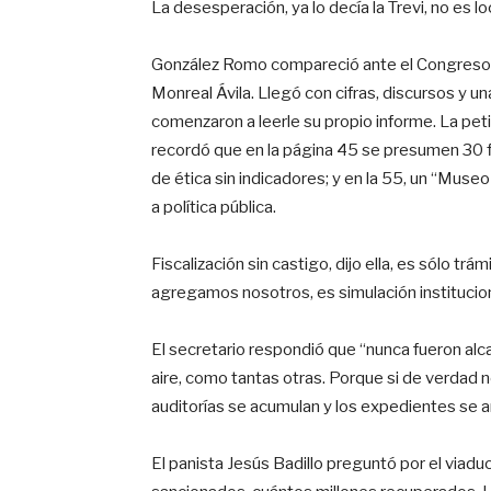
La desesperación, ya lo decía la Trevi, no es l
González Romo compareció ante el Congreso c
Monreal Ávila. Llegó con cifras, discursos y
comenzaron a leerle su propio informe. La petis
recordó que en la página 45 se presumen 30 fis
de ética sin indicadores; y en la 55, un “Mus
a política pública.
Fiscalización sin castigo, dijo ella, es sólo tr
agregamos nosotros, es simulación institucion
El secretario respondió que “nunca fueron alca
aire, como tantas otras. Porque si de verdad 
auditorías se acumulan y los expedientes se ar
El panista Jesús Badillo preguntó por el viad