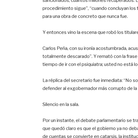
sancionados, cuántos millones recuperados. L
procedimiento sigue”, “cuando concluyan los 
para una obra de concreto que nunca fue.
Y entonces vino la escena que robó los titular
Carlos Peña, con su ironía acostumbrada, acusó
totalmente descarado”. Y remató con la frase 
tiempo de ir con el psiquiatra; usted no está 
La réplica del secretario fue inmediata: “No so
defender al exgobernador más corrupto de la h
Silencio en la sala.
Por un instante, el debate parlamentario se tr
que quedó claro es que el gobierno ya no deb
de cuentas se convierte en catarsis, la instit