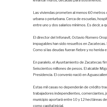
levantar muros; décadas para sostenerlos.
Las viviendas prometen al menos 60 metros c
urbana o periurbana. Cerca de escuelas, hospi
entre uno y dos salarios mínimos. Es decir, a qu
El director del Infonavit, Octavio Romero Oro
impagables han sido resueltos en Zacatecas. 
Como si las deudas fueran fiebre y no herida e
En paralelo, el Ayuntamiento de Zacatecas fir
Seiscientos millones de pesos. El alcalde Mi
Presidencia. El convenio nació en Aguascalient
Estas mil casas no dependerán de crédito trad
trabajadores independientes, comerciantes, j
municipio aportará entre 10 y 12 hectáreas de p
como capital inicial.