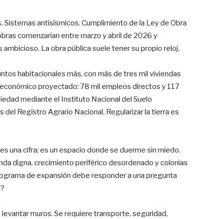
s. Sistemas antisísmicos. Cumplimiento de la Ley de Obra
obras comenzarían entre marzo y abril de 2026 y
s ambicioso. La obra pública suele tener su propio reloj.
juntos habitacionales más, con más de tres mil viviendas
cto económico proyectado: 78 mil empleos directos y 117
opiedad mediante el Instituto Nacional del Suelo
s del Registro Agrario Nacional. Regularizar la tierra es
es una cifra; es un espacio donde se duerme sin miedo.
enda digna, crecimiento periférico desordenado y colonias
programa de expansión debe responder a una pregunta
d?
levantar muros. Se requiere transporte, seguridad,