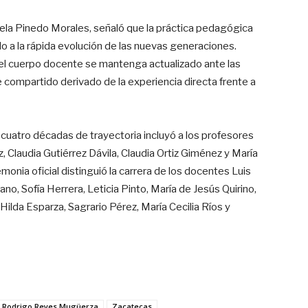
riela Pinedo Morales, señaló que la práctica pedagógica
o a la rápida evolución de las nuevas generaciones.
el cuerpo docente se mantenga actualizado ante las
e compartido derivado de la experiencia directa frente a
cuatro décadas de trayectoria incluyó a los profesores
, Claudia Gutiérrez Dávila, Claudia Ortiz Giménez y María
emonia oficial distinguió la carrera de los docentes Luis
no, Sofía Herrera, Leticia Pinto, María de Jesús Quirino,
ilda Esparza, Sagrario Pérez, María Cecilia Ríos y
Rodrigo Reyes Mugüerza
Zacatecas