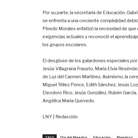
Por su parte, la secretaria de Educación, Gab
se enfrenta a una creciente complejidad debid
Pinedo Morales enfatizó la necesidad de que 
exigencias actuales y reconoció el aprendizaj
los grupos escolares.
El desglose de los galardones especiales por 
Jesús Villagrana Frausto, María Elvia Reséndez
de Luz del Carmen Martínez
. Asimismo, la cer
Miguel Téllez Ponce, Edith Sánchez, Jesús Loza
Eleodoro Rico, Jesús González, Rubén García, H
Angélica María Quevedo
.
LNY | Redacción
TAGS
Día del Maestro
Educación
Maestros