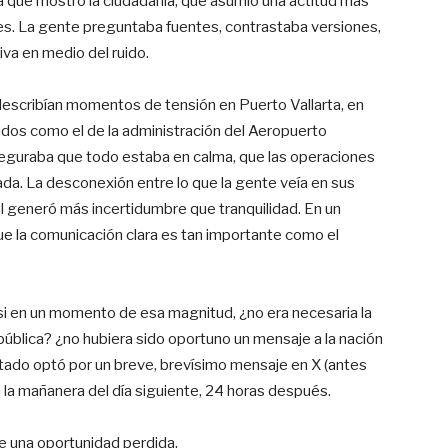
ia que mostró la ciudadanía, que asumió una actitud más
nes. La gente preguntaba fuentes, contrastaba versiones,
iva en medio del ruido.
escribían momentos de tensión en Puerto Vallarta, en
dos como el de la administración del Aeropuerto
aseguraba que todo estaba en calma, que las operaciones
da. La desconexión entre lo que la gente veía en sus
ial generó más incertidumbre que tranquilidad. En un
ue la comunicación clara es tan importante como el
si en un momento de esa magnitud, ¿no era necesaria la
pública? ¿no hubiera sido oportuno un mensaje a la nación
Estado optó por un breve, brevísimo mensaje en X (antes
a la mañanera del día siguiente, 24 horas después.
ue una oportunidad perdida.