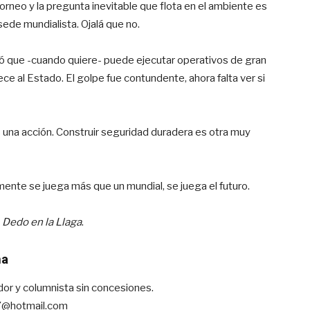
rneo y la pregunta inevitable que flota en el ambiente es
ede mundialista. Ojalá que no.
ó que -cuando quiere- puede ejecutar operativos de gran
lece al Estado. El golpe fue contundente, ahora falta ver si
es una acción. Construir seguridad duradera es otra muy
nte se juega más que un mundial, se juega el futuro.
l
Dedo en la Llaga
.
ma
ador y columnista sin concesiones.
7@hotmail.com