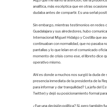
Algo que me llamó la atención, fue la prudenc
analítica, más escéptica que en otras ocasio
dudaba antes de compartir. Es una señal posit
Sin embargo, mientras testimonios en redes d
Guadalajara y sus alrededores, hubo comunica
Internacional Miguel Hidalgo y Costilla que 
continuaban con normalidad, que no pasaba na
pantallas y lo que leían en el comunicado ofic
momento de crisis como ese, el libreto dice q
operativo mismo.
Ahí es donde a muchos nos surgió la duda de 
presencia inmediata de la presidenta de la Re
para informar y dar tranquilidad? La jefa del 
Twitter) y dejó su posicionamiento formal par
¿Fue una decisión política? Sí, pero también f