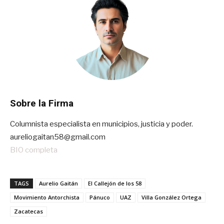
Sobre la Firma
Columnista especialista en municipios, justicia y poder.
aureliogaitan58@gmail.com
BIO completa
TAGS
Aurelio Gaitán
El Callejón de los 58
Movimiento Antorchista
Pánuco
UAZ
Villa González Ortega
Zacatecas