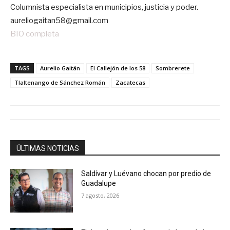
Columnista especialista en municipios, justicia y poder.
aureliogaitan58@gmail.com
BIO completa
TAGS
Aurelio Gaitán
El Callejón de los 58
Sombrerete
Tlaltenango de Sánchez Román
Zacatecas
ÚLTIMAS NOTICIAS
Saldívar y Luévano chocan por predio de
Guadalupe
7 agosto, 2026