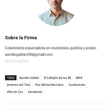
Sobre la Firma
Columnista especialista en municipios, justicia y poder.
aureliogaitan58@gmail.com
BIO completa
TAGS
Aurelio Gaitán
El Callejón de los 58
IMSS
Jiménez del Téul
Pier Michel Ríos Ruiz
Sombrerete
Villa de Cos
Zacatecas