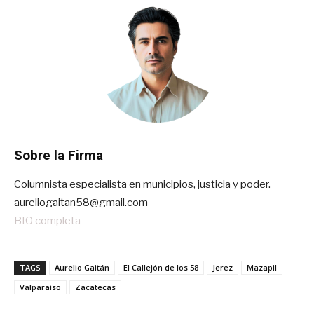
Sobre la Firma
Columnista especialista en municipios, justicia y poder.
aureliogaitan58@gmail.com
BIO completa
TAGS
Aurelio Gaitán
El Callejón de los 58
Jerez
Mazapil
Valparaíso
Zacatecas