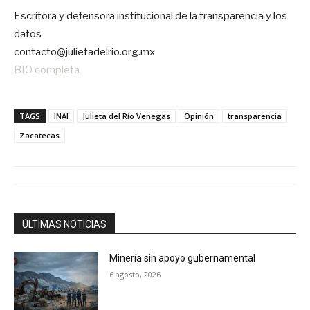
Escritora y defensora institucional de la transparencia y los
datos
contacto@julietadelrio.org.mx
BIO completa
TAGS
INAI
Julieta del Río Venegas
Opinión
transparencia
Zacatecas
ÚLTIMAS NOTICIAS
Minería sin apoyo gubernamental
6 agosto, 2026