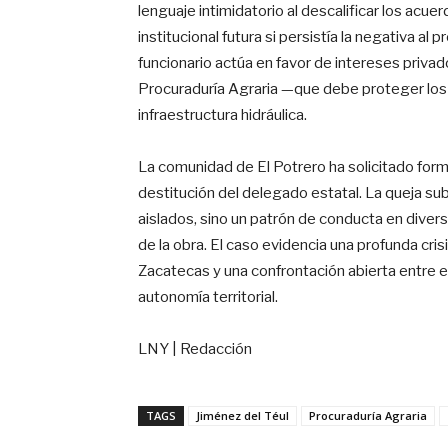
lenguaje intimidatorio al descalificar los acuer
institucional futura si persistía la negativa al
funcionario actúa en favor de intereses privado
Procuraduría Agraria —que debe proteger lo
infraestructura hidráulica.
La comunidad de El Potrero ha solicitado forma
destitución del delegado estatal. La queja su
aislados, sino un patrón de conducta en divers
de la obra. El caso evidencia una profunda cri
Zacatecas y una confrontación abierta entre e
autonomía territorial.
LNY | Redacción
TAGS
Jiménez del Téul
Procuraduría Agraria