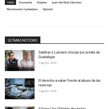
TAGS
Economía
Empleo
Juan del Real Sánchez
Movimiento Ciudadano
Opinión
ÚLTIMAS NOTICIAS
Saldívar y Luévano chocan por predio de
Guadalupe
7 agosto, 2026
El derecho a saber frente al abuso de las
reservas
7 agosto, 2026
Sótano Uno | Fétidas diputadas