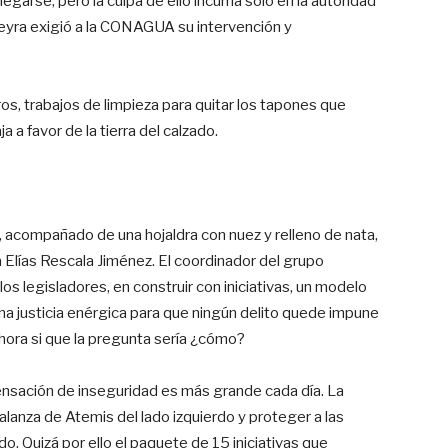
negarse; pero la culpa de ello incurría solo en la autoridad
Neyra exigió a la CONAGUA su intervención y
ros, trabajos de limpieza para quitar los tapones que
ja a favor de la tierra del calzado.
, acompañado de una hojaldra con nuez y relleno de nata,
a Elías Rescala Jiménez. El coordinador del grupo
los legisladores, en construir con iniciativas, un modelo
una justicia enérgica para que ningún delito quede impune
hora si que la pregunta sería ¿cómo?
ensación de inseguridad es más grande cada día. La
balanza de Atemis del lado izquierdo y proteger a las
o. Quizá por ello el paquete de 15 iniciativas que