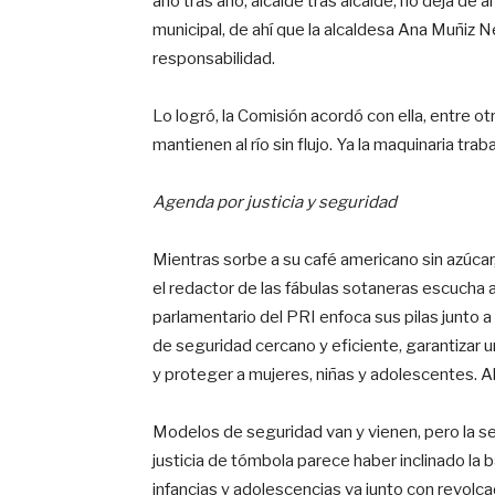
año tras año, alcalde tras alcalde, no deja de a
municipal, de ahí que la alcaldesa Ana Muñiz 
responsabilidad.
Lo logró, la Comisión acordó con ella, entre ot
mantienen al río sin flujo. Ya la maquinaria traba
Agenda por justicia y seguridad
Mientras sorbe a su café americano sin azúcar
el redactor de las fábulas sotaneras escucha 
parlamentario del PRI enfoca sus pilas junto a 
de seguridad cercano y eficiente, garantizar 
y proteger a mujeres, niñas y adolescentes. A
Modelos de seguridad van y vienen, pero la s
justicia de tómbola parece haber inclinado la 
infancias y adolescencias va junto con revolcad