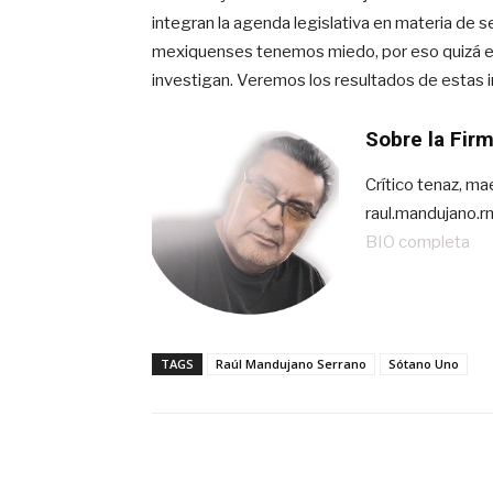
integran la agenda legislativa en materia de s
mexiquenses tenemos miedo, por eso quizá el 9
investigan. Veremos los resultados de estas i
Sobre la Fir
Crítico tenaz, ma
raul.mandujano.
BIO completa
TAGS
Raúl Mandujano Serrano
Sótano Uno