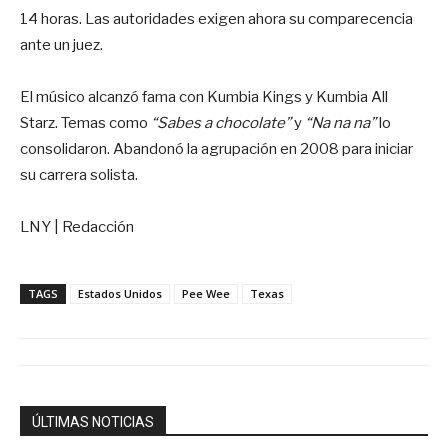
14 horas. Las autoridades exigen ahora su comparecencia
ante un juez.
El músico alcanzó fama con Kumbia Kings y Kumbia All
Starz. Temas como
“Sabes a chocolate”
y
“Na na na”
lo
consolidaron. Abandonó la agrupación en 2008 para iniciar
su carrera solista.
LNY | Redacción
TAGS
Estados Unidos
Pee Wee
Texas
ÚLTIMAS NOTICIAS