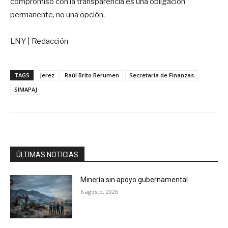
compromiso con la transparencia es una obligación
permanente, no una opción.
LNY | Redacción
TAGS
Jerez
Raúl Brito Berumen
Secretaría de Finanzas
SIMAPAJ
ÚLTIMAS NOTICIAS
Minería sin apoyo gubernamental
6 agosto, 2026