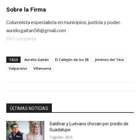
Sobre la Firma
Columnista especialista en municipios, justicia y poder.
aureliogaitan58@gmail.com
BIO completa
TAGS
Aurelio Gaitán
El Callejón de los 58
Jiménez del Téul
Valparaíso
Villanueva
ÚLTIMAS NOTICIAS
Saldívar y Luévano chocan por predio de
Guadalupe
7 agosto, 2026