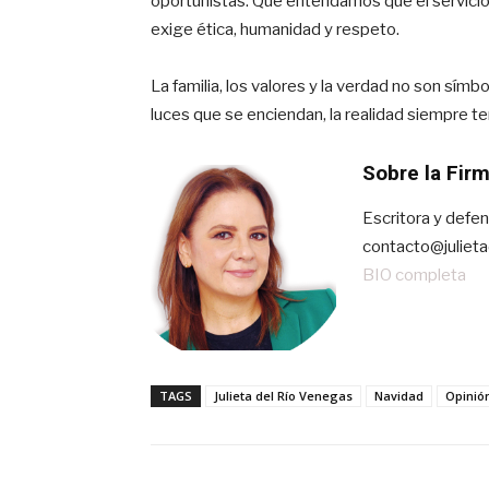
oportunistas. Que entendamos que el servicio 
exige ética, humanidad y respeto.
La familia, los valores y la verdad no son sím
luces que se enciendan, la realidad siempre t
Sobre la Fir
Escritora y defen
contacto@julieta
BIO completa
TAGS
Julieta del Río Venegas
Navidad
Opinió