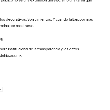
público no es una extensión del ego, sino una tarea que
bolos decorativos. Son cimientos. Y cuando faltan, por más
ermina por mostrarse.
ma
sora institucional de la transparencia y los datos
delrio.org.mx
n